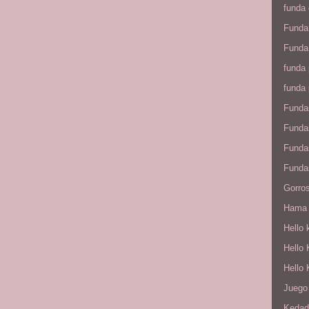
funda
Funda
Funda 
funda 
funda 
Fundas
Funda
Fundas
Funda
Gorros
Hama
Hello 
Hello 
Hello 
Juego 
Kedad