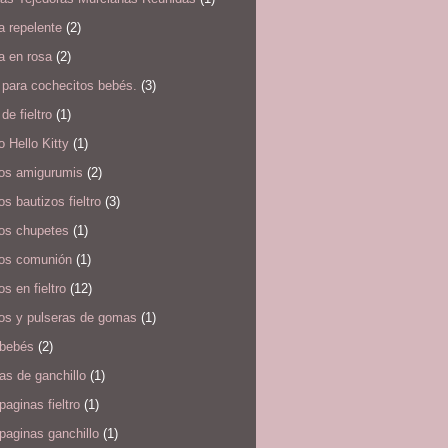
a repelente
(2)
a en rosa
(2)
 para cochecitos bebés.
(3)
de fieltro
(1)
o Hello Kitty
(1)
ros amigurumis
(2)
os bautizos fieltro
(3)
ros chupetes
(1)
ros comunión
(1)
os en fieltro
(12)
ros y pulseras de gomas
(1)
 bebés
(2)
s de ganchillo
(1)
aginas fieltro
(1)
paginas ganchillo
(1)