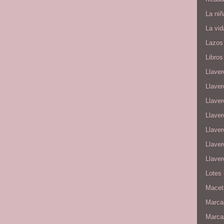
La niñ
La vid
Lazos
Libros 
Llaver
Llave
Llaver
Llave
Llave
Llaver
Llave
Lotes
Maceta
Marcap
Marca