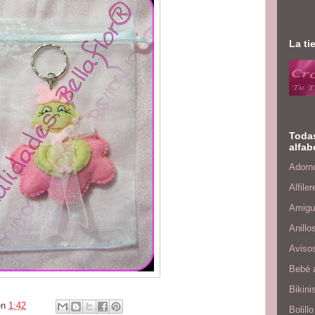
La ti
Todas
alfab
Adorno
Alfiler
Amigu
Anillo
Aviso
Bebé 
Bikini
en
1:42
Bolillo