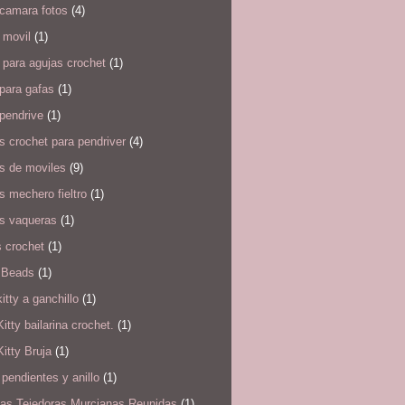
 camara fotos
(4)
 movil
(1)
para agujas crochet
(1)
para gafas
(1)
pendrive
(1)
 crochet para pendriver
(4)
s de moviles
(9)
 mechero fieltro
(1)
s vaqueras
(1)
 crochet
(1)
 Beads
(1)
kitty a ganchillo
(1)
Kitty bailarina crochet.
(1)
Kitty Bruja
(1)
pendientes y anillo
(1)
as Tejedoras Murcianas Reunidas
(1)