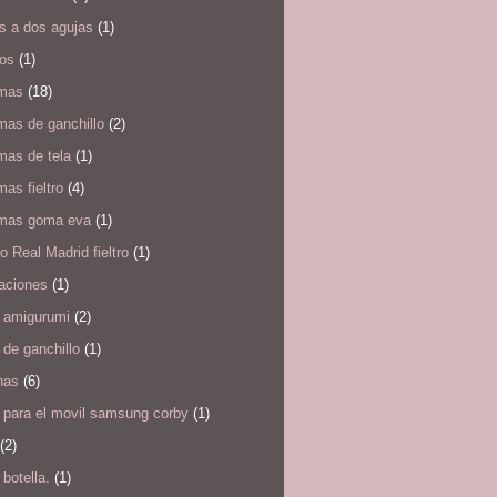
s a dos agujas
(1)
los
(1)
mas
(18)
mas de ganchillo
(2)
mas de tela
(1)
as fieltro
(4)
mas goma eva
(1)
 Real Madrid fieltro
(1)
taciones
(1)
s amigurumi
(2)
 de ganchillo
(1)
has
(6)
 para el movil samsung corby
(1)
(2)
botella.
(1)