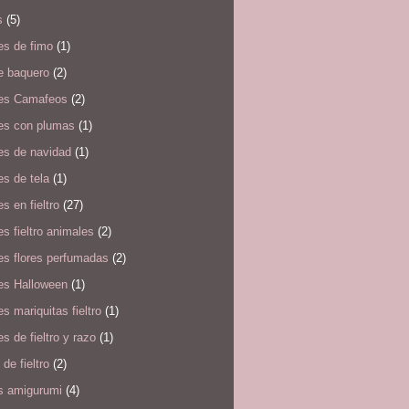
s
(5)
es de fimo
(1)
e baquero
(2)
es Camafeos
(2)
es con plumas
(1)
es de navidad
(1)
s de tela
(1)
s en fieltro
(27)
s fieltro animales
(2)
es flores perfumadas
(2)
es Halloween
(1)
s mariquitas fieltro
(1)
s de fieltro y razo
(1)
 de fieltro
(2)
s amigurumi
(4)