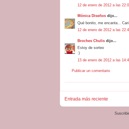
12 de enero de 2012 a las 22:
Mónica Diseños
dijo...
Qué bonito, me encanta... Cari
12 de enero de 2012 a las 22:
Broches Chulis
dijo...
Estoy de sorteo
:)
13 de enero de 2012 a las 14:
Publicar un comentario
Entrada más reciente
Suscribi