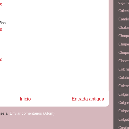
caja r
05
Calcet
Camion
ños...
Chale
40
Chaqu
Chupe
Chupe
46
Clases
Colcha
Colete
Colete
Colgan
Inicio
Entrada antigua
Colga
Colga
rse a:
Enviar comentarios (Atom)
Colga
Cosita