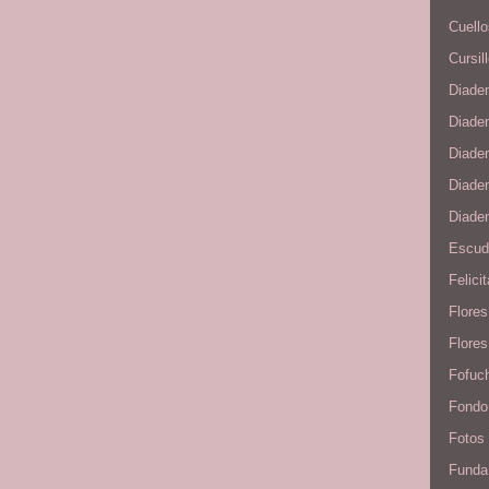
Cuello
Cursil
Diade
Diade
Diade
Diadem
Diade
Escudo
Felici
Flore
Flores
Fofuc
Fondo
Fotos
Funda 