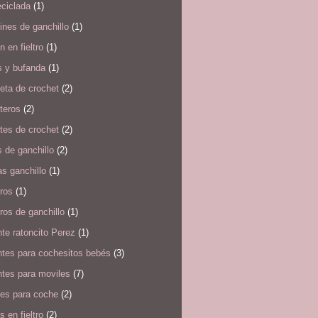
eciclada
(1)
ines de ganchillo
(1)
 en fieltro
(1)
s y bufanda
(1)
eta de crochet
(2)
teros
(2)
tes de crochet
(2)
 de ganchillo
(2)
s ganchillo
(1)
ros
(1)
ros de ganchillo
(1)
te ratoncito Perez
(1)
ntes para cochesitos bebés
(3)
ntes para moviles
(7)
tes para coche
(2)
s en fieltro
(2)