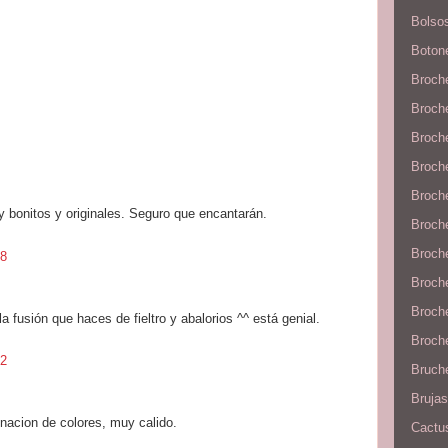
Bolso
Boton
Broch
Broch
Broch
Broch
Broche
 bonitos y originales. Seguro que encantarán.
Broche
Broche
58
Broch
Broch
 fusión que haces de fieltro y abalorios ^^ está genial.
Broche
12
Bruche
Brujas
nacion de colores, muy calido.
Cactu