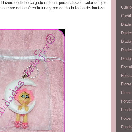
 Llavero de Bebé colgado en luna, personalizado, color de ojos
Cuello
n nombre del bebé en la luna y por detrás la fecha del bautizo.
Cursil
Diade
Diade
Diade
Diadem
Diade
Escudo
Felici
Flore
Flores
Fofuc
Fondo
Fotos
Funda 