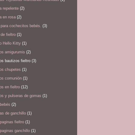
a repelente
(2)
a en rosa
(2)
 para cochecitos bebés.
(3)
de fieltro
(1)
o Hello Kitty
(1)
ros amigurumis
(2)
os bautizos fieltro
(3)
ros chupetes
(1)
ros comunión
(1)
os en fieltro
(12)
ros y pulseras de gomas
(1)
 bebés
(2)
s de ganchillo
(1)
aginas fieltro
(1)
paginas ganchillo
(1)