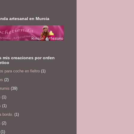
enda artesanal en Murcia
 mis creaciones por orden
etico
s para coche en fieltro
(1)
es
(2)
rumis
(39)
s
(1)
s
(1)
a bordo.
(1)
s
(2)
(1)