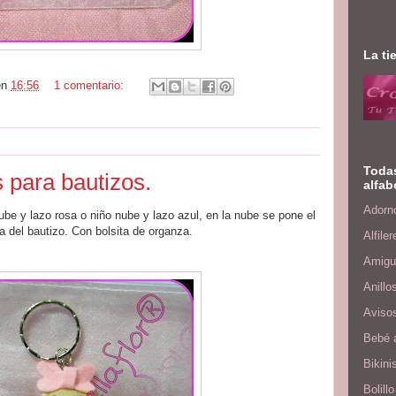
La ti
en
16:56
1 comentario:
Todas
 para bautizos.
alfab
Adorno
be y lazo rosa o niño nube y lazo azul, en la nube se pone el
a del bautizo. Con bolsita de organza.
Alfiler
Amigu
Anillo
Aviso
Bebé 
Bikini
Bolillo