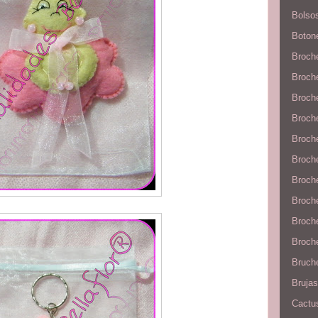
Bolso
Boton
Broch
Broch
Broch
Broch
Broche
Broche
Broche
Broch
Broch
Broche
Bruche
Brujas
Cactu