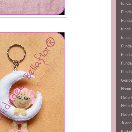
funda
Funda
Funda 
funda 
funda 
Fundas
Funda
Fundas
Funda
Gorros
Hama
Hello 
Hello 
Hello 
Juego 
Kedad