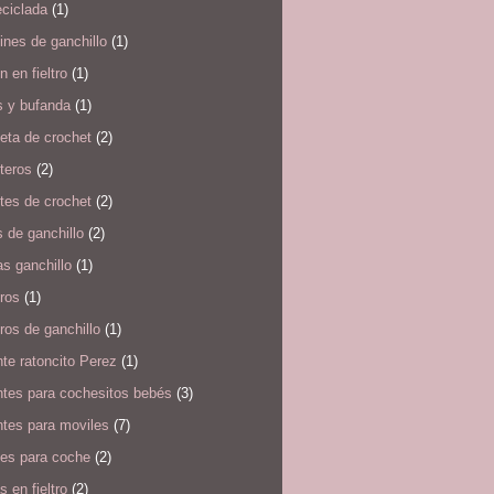
eciclada
(1)
ines de ganchillo
(1)
 en fieltro
(1)
s y bufanda
(1)
eta de crochet
(2)
teros
(2)
tes de crochet
(2)
 de ganchillo
(2)
s ganchillo
(1)
ros
(1)
ros de ganchillo
(1)
te ratoncito Perez
(1)
ntes para cochesitos bebés
(3)
ntes para moviles
(7)
tes para coche
(2)
s en fieltro
(2)