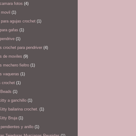
 camara fotos
(4)
 movil
(1)
para agujas crochet
(1)
para gafas
(1)
pendrive
(1)
 crochet para pendriver
(4)
s de moviles
(9)
 mechero fieltro
(1)
s vaqueras
(1)
 crochet
(1)
 Beads
(1)
kitty a ganchillo
(1)
Kitty bailarina crochet.
(1)
Kitty Bruja
(1)
pendientes y anillo
(1)
as Tejedoras Murcianas Reunidas
(1)