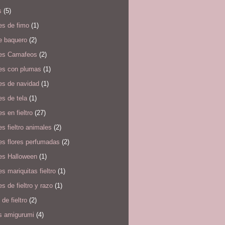
s
(5)
es de fimo
(1)
e baquero
(2)
es Camafeos
(2)
es con plumas
(1)
es de navidad
(1)
s de tela
(1)
s en fieltro
(27)
s fieltro animales
(2)
es flores perfumadas
(2)
es Halloween
(1)
s mariquitas fieltro
(1)
s de fieltro y razo
(1)
 de fieltro
(2)
s amigurumi
(4)