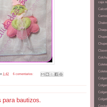
caja r
Calcet
Camion
Chale
Chaqu
Chupe
Chupe
Clases
Colcha
Colete
Colete
en
1:42
6 comentarios:
Colgan
Colga
Colga
 para bautizos.
Colga
Cosita