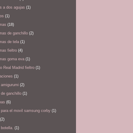
s a dos agujas
(1)
los
(1)
mas
(18)
mas de ganchillo
(2)
mas de tela
(1)
as fieltro
(4)
mas goma eva
(1)
 Real Madrid fieltro
(1)
taciones
(1)
s amigurumi
(2)
 de ganchillo
(1)
has
(6)
 para el movil samsung corby
(1)
(2)
botella.
(1)