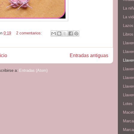
La niñ
La vid
Lazos
en
0:19
2 comentarios:
Libros 
Llaver
Llave
icio
Entradas antiguas
Llaver
Llave
cribirse a:
Entradas (Atom)
Llave
Llaver
Llave
Lotes
Maceta
Marcap
Marca