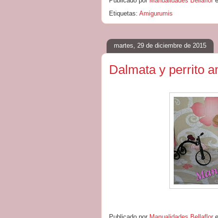
Publicado por
Manualidades Bellaflor
Etiquetas:
Amigurumis
martes, 29 de diciembre de 2015
Dalmata y perrito 
Publicado por
Manualidades Bellaflor