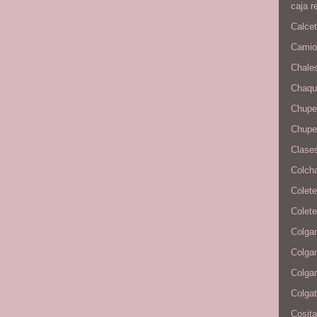
caja r
Calcet
Camion
Chale
Chaqu
Chupe
Chupe
Clases
Colcha
Colete
Colete
Colgan
Colga
Colga
Colga
Cosita