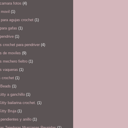
 camara fotos
(4)
 movil
(1)
para agujas crochet
(1)
para gafas
(1)
pendrive
(1)
 crochet para pendriver
(4)
s de moviles
(9)
 mechero fieltro
(1)
s vaqueras
(1)
 crochet
(1)
 Beads
(1)
kitty a ganchillo
(1)
Kitty bailarina crochet.
(1)
Kitty Bruja
(1)
pendientes y anillo
(1)
as Tejedoras Murcianas Reunidas
(1)