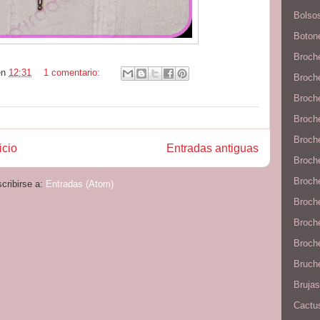
Bolso
Boton
Broch
en
12:31
1 comentario:
Broch
Broch
Broch
Broche
icio
Entradas antiguas
Broche
Broche
cribirse a:
Entradas (Atom)
Broch
Broch
Broche
Bruche
Brujas
Cactu