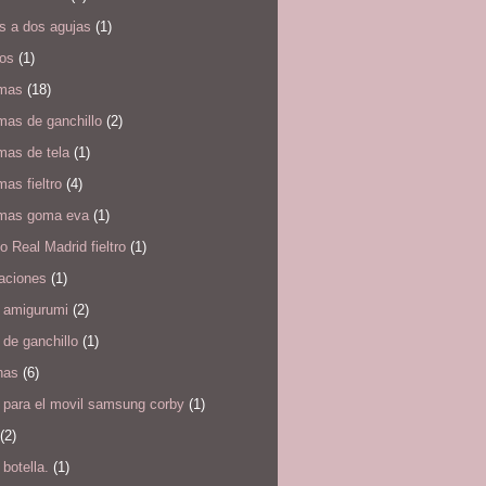
s a dos agujas
(1)
los
(1)
mas
(18)
mas de ganchillo
(2)
mas de tela
(1)
as fieltro
(4)
mas goma eva
(1)
 Real Madrid fieltro
(1)
taciones
(1)
s amigurumi
(2)
 de ganchillo
(1)
has
(6)
 para el movil samsung corby
(1)
(2)
botella.
(1)