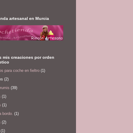
enda artesanal en Murcia
 mis creaciones por orden
etico
s para coche en fieltro
(1)
es
(2)
rumis
(39)
s
(1)
s
(1)
a bordo.
(1)
s
(2)
(1)