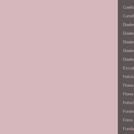
Cuello
Cursil
Diade
Diade
Diade
Diadem
Diade
Escudo
Felici
Flore
Flores
Fofuc
Fondo
Fotos
Funda 