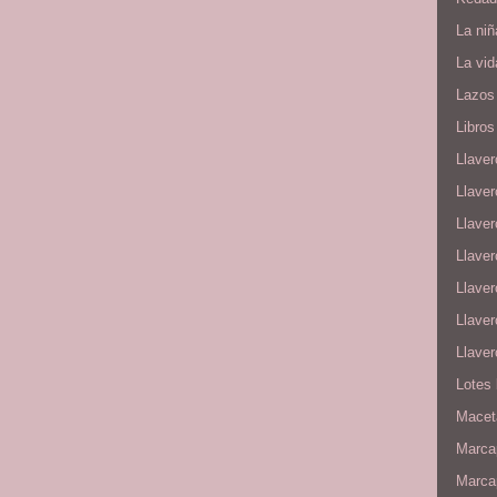
La niñ
La vid
Lazos
Libros 
Llaver
Llave
Llaver
Llave
Llave
Llaver
Llave
Lotes
Maceta
Marcap
Marca