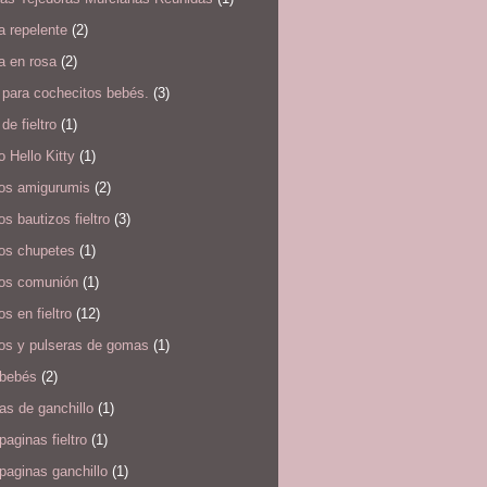
a repelente
(2)
a en rosa
(2)
 para cochecitos bebés.
(3)
de fieltro
(1)
o Hello Kitty
(1)
ros amigurumis
(2)
os bautizos fieltro
(3)
ros chupetes
(1)
ros comunión
(1)
os en fieltro
(12)
ros y pulseras de gomas
(1)
 bebés
(2)
s de ganchillo
(1)
aginas fieltro
(1)
paginas ganchillo
(1)