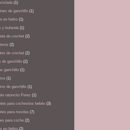
eciclada
(1)
ines de ganchillo
(1)
 en fieltro
(1)
s y bufanda
(1)
eta de crochet
(2)
teros
(2)
tes de crochet
(2)
 de ganchillo
(2)
s ganchillo
(1)
ros
(1)
ros de ganchillo
(1)
te ratoncito Perez
(1)
ntes para cochesitos bebés
(3)
ntes para moviles
(7)
tes para coche
(2)
s en fieltro
(2)