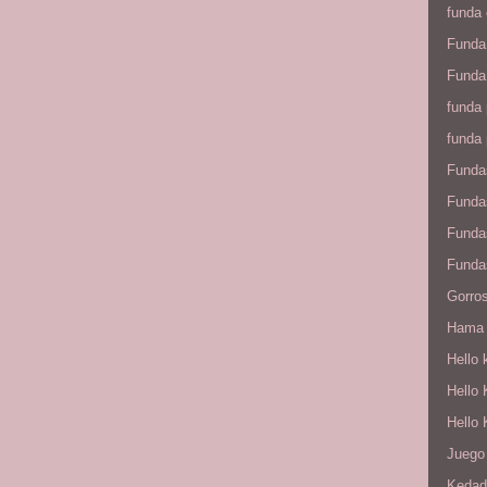
funda
Funda
Funda 
funda 
funda 
Fundas
Funda
Fundas
Funda
Gorros
Hama
Hello 
Hello 
Hello 
Juego 
Kedad