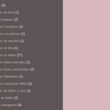
s
(5)
es de fimo
(1)
e baquero
(2)
es Camafeos
(2)
es con plumas
(1)
es de navidad
(1)
s de tela
(1)
s en fieltro
(27)
s fieltro animales
(2)
es flores perfumadas
(2)
es Halloween
(1)
s mariquitas fieltro
(1)
s de fieltro y razo
(1)
 de fieltro
(2)
s amigurumi
(4)