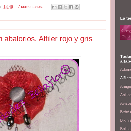
en
13:46
7 comentarios:
La ti
n abalorios. Alfiler rojo y gris
Todas
alfab
Adorno
Alfiler
Amigu
Anillo
Aviso
Bebé 
Bikini
Bolillo