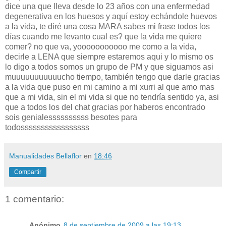
dice una que lleva desde lo 23 años con una enfermedad
degenerativa
en los huesos y
aquí
estoy
echándole
huevos
a la vida, te
diré
una cosa
MARA
sabes mi
frase
todos los
días
cuando me levanto cual es? que la vida me quiere
comer? no que va,
yooooooooooo
me como a la vida,
decirle a LENA que siempre estaremos aqui y lo mismo os
lo digo a todos somos un grupo de PM y que siguamos asi
muuuuuuuuuuucho tiempo,
también
tengo que darle gracias
a la vida que puso en mi
camino
a mi
xurri
al que amo mas
que a mi vida, sin el mi vida si que no
tendría
sentido ya,
asi
que a todos los del
chat
gracias por haberos encontrado
sois
genialessssssssss
besotes
para
todosssssssssssssssss
Manualidades Bellaflor
en
18:46
Compartir
1 comentario:
Anónimo
8 de septiembre de 2009 a las 19:13