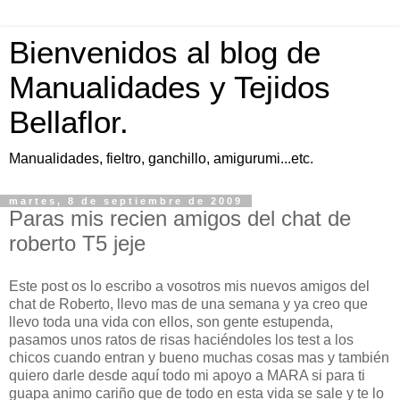
Bienvenidos al blog de
Manualidades y Tejidos
Bellaflor.
Manualidades, fieltro, ganchillo, amigurumi...etc.
martes, 8 de septiembre de 2009
Paras mis recien amigos del chat de
roberto T5 jeje
Este post os lo escribo a vosotros mis nuevos amigos del
chat
de Roberto, llevo mas de una semana y ya creo que
llevo toda una vida con ellos, son gente estupenda,
pasamos unos ratos de risas
haciéndoles
los
test
a los
chicos cuando entran y bueno muchas cosas mas y
también
quiero darle desde
aquí
todo mi apoyo a
MARA
si para ti
guapa animo cariño que de todo en esta vida se sale y te lo